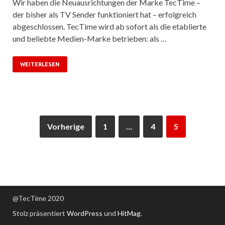
Wir haben die Neuausrichtungen der Marke TecTime –
der bisher als TV Sender funktioniert hat – erfolgreich
abgeschlossen. TecTime wird ab sofort als die etablierte
und beliebte Medien-Marke betrieben: als …
WEITERLESEN
Vorherige
1
…
4
5
@TecTime 2020
Stolz präsentiert
WordPress
und
HitMag
.