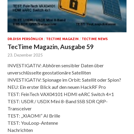
DR.DISH PERSÖNLICH
/
TECTIME MAGAZIN
/
TECTIME NEWS
TecTime Magazin, Ausgabe 59
23. Dezember 2025
INVESTIGATIV: Abhören sensibler Daten über
unverschlüsselte geostationäre Satelliten
INVESTIGATIV: Spionage im Orbit: Satellit oder Spion?
NEU: Ein erster Blick auf den neuen HackRF Pro
TEST: FeinTech VAX04101 HDMI eARC Switch 4×1
TEST: USDR / USDX Mini 8-Band SSB SDR QRP-
Transceiver
TEST: „XIAOMI“ AI Brille
TEST: YouLoop-Antenne
Nachrichten