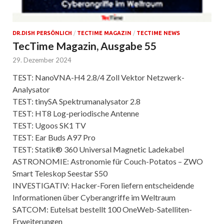
DR.DISH PERSÖNLICH
/
TECTIME MAGAZIN
/
TECTIME NEWS
TecTime Magazin, Ausgabe 55
29. Dezember 2024
TEST: NanoVNA-H4 2.8/4 Zoll Vektor Netzwerk-
Analysator
TEST: tinySA Spektrumanalysator 2.8
TEST: HT8 Log-periodische Antenne
TEST: Ugoos SK1 TV
TEST: Ear Buds A97 Pro
TEST: Statik® 360 Universal Magnetic Ladekabel
ASTRONOMIE: Astronomie für Couch-Potatos – ZWO
Smart Teleskop Seestar S50
INVESTIGATIV: Hacker-Foren liefern entscheidende
Informationen über Cyberangriffe im Weltraum
SATCOM: Eutelsat bestellt 100 OneWeb-Satelliten-
Erweiterungen