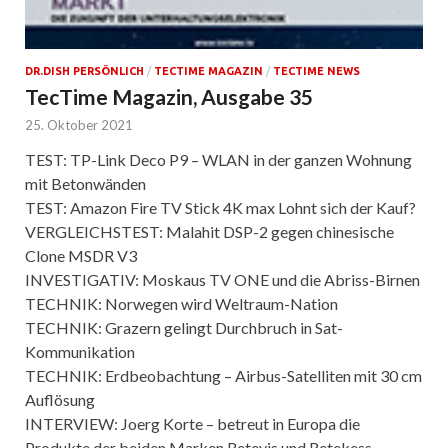
DR.DISH PERSÖNLICH
/
TECTIME MAGAZIN
/
TECTIME NEWS
TecTime Magazin, Ausgabe 35
25. Oktober 2021
TEST: TP-Link Deco P9 – WLAN in der ganzen Wohnung
mit Betonwänden
TEST: Amazon Fire TV Stick 4K max Lohnt sich der Kauf?
VERGLEICHSTEST: Malahit DSP-2 gegen chinesische
Clone MSDR V3
INVESTIGATIV: Moskaus TV ONE und die Abriss-Birnen
TECHNIK: Norwegen wird Weltraum-Nation
TECHNIK: Grazern gelingt Durchbruch in Sat-
Kommunikation
TECHNIK: Erdbeobachtung – Airbus-Satelliten mit 30 cm
Auflösung
INTERVIEW: Joerg Korte – betreut in Europa die
Produkte der beiden Marken Retevis und Retekess