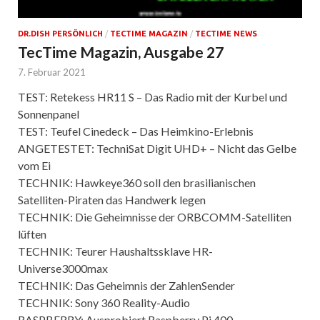
DR.DISH PERSÖNLICH
/
TECTIME MAGAZIN
/
TECTIME NEWS
TecTime Magazin, Ausgabe 27
7. Februar 2021
TEST: Retekess HR11 S – Das Radio mit der Kurbel und
Sonnenpanel
TEST: Teufel Cinedeck – Das Heimkino-Erlebnis
ANGETESTET: TechniSat Digit UHD+ – Nicht das Gelbe
vom Ei
TECHNIK: Hawkeye360 soll den brasilianischen
Satelliten-Piraten das Handwerk legen
TECHNIK: Die Geheimnisse der ORBCOMM-Satelliten
lüften
TECHNIK: Teurer Haushaltssklave HR-
Universe3000max
TECHNIK: Das Geheimnis der ZahlenSender
TECHNIK: Sony 360 Reality-Audio
RASPBERRY: Ausprobiert Raspberry Pi 400