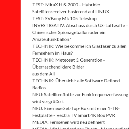
TEST: MiraX HiS-2000 – Hybrider
Satellitenreceiver basierend auf LINUX
TEST: SVBony Mk 105 Teleskop
INVESTIGATIV: Abschuss durch US-Luftwaffe –
Chinesischer Spionageballon oder ein
Amateufunkballon?
TECHNIK: Wie bekomme ich Glasfaser zu allen
Fernsehern im Haus?
TECHNIK: Meteosat 3. Generation –
Überraschend klare Bilder
aus dem All
TECHNIK: Übersicht: alle Software Defined
Radios
NEU: Satellitenflotte zur Funkfrequenzerfassung
wird vergrößert
NEU: Eine neue Set-Top-Box mit einer 1-TB-
Festplatte – Vectra TV Smart 4K Box PVR
MEDIA: Fernsehen wird neu definiert
MEDIA: Mit Hund auf der Flucht – Mann verdien