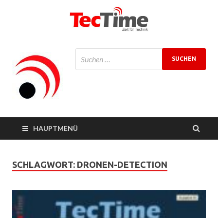
TecTime
Zeit für Technik
Magazin
HAUPTMENÜ
SCHLAGWORT:
DRONEN-DETECTION