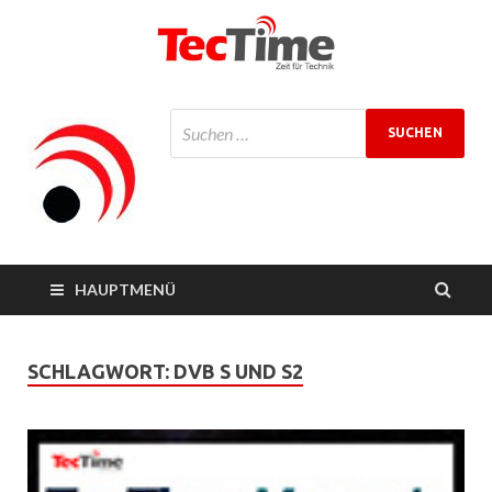
TecTime
Zeit für Technik
Magazin
HAUPTMENÜ
SCHLAGWORT:
DVB S UND S2