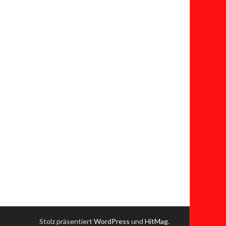
Stolz präsentiert
WordPress
und
HitMag
.