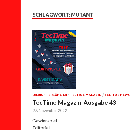
SCHLAGWORT:
MUTANT
DR.DISH PERSÖNLICH
/
TECTIME MAGAZIN
/
TECTIME NEWS
TecTime Magazin, Ausgabe 43
27. November 2022
Gewinnspiel
Editorial