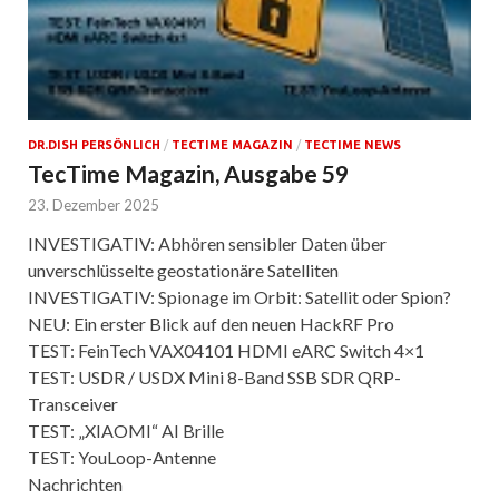
DR.DISH PERSÖNLICH
/
TECTIME MAGAZIN
/
TECTIME NEWS
TecTime Magazin, Ausgabe 59
23. Dezember 2025
INVESTIGATIV: Abhören sensibler Daten über
unverschlüsselte geostationäre Satelliten
INVESTIGATIV: Spionage im Orbit: Satellit oder Spion?
NEU: Ein erster Blick auf den neuen HackRF Pro
TEST: FeinTech VAX04101 HDMI eARC Switch 4×1
TEST: USDR / USDX Mini 8-Band SSB SDR QRP-
Transceiver
TEST: „XIAOMI“ AI Brille
TEST: YouLoop-Antenne
Nachrichten