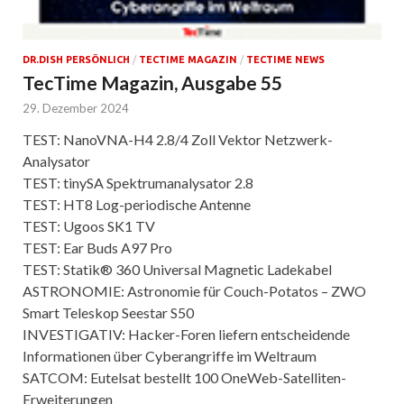
DR.DISH PERSÖNLICH
/
TECTIME MAGAZIN
/
TECTIME NEWS
TecTime Magazin, Ausgabe 55
29. Dezember 2024
TEST: NanoVNA-H4 2.8/4 Zoll Vektor Netzwerk-
Analysator
TEST: tinySA Spektrumanalysator 2.8
TEST: HT8 Log-periodische Antenne
TEST: Ugoos SK1 TV
TEST: Ear Buds A97 Pro
TEST: Statik® 360 Universal Magnetic Ladekabel
ASTRONOMIE: Astronomie für Couch-Potatos – ZWO
Smart Teleskop Seestar S50
INVESTIGATIV: Hacker-Foren liefern entscheidende
Informationen über Cyberangriffe im Weltraum
SATCOM: Eutelsat bestellt 100 OneWeb-Satelliten-
Erweiterungen