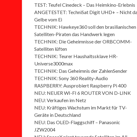
TEST: Teufel Cinedeck – Das Heimkino-Erlebnis
ANGETESTET: TechniSat Digit UHD+ – Nicht d
Gelbe vom Ei
TECHNIK: Hawkeye360 soll den brasilianischen
Satelliten-Piraten das Handwerk legen
TECHNIK: Die Geheimnisse der ORBCOMM-
Satelliten lüften
TECHNIK: Teurer Haushaltssklave HR-
Universe3000max
TECHNIK: Das Geheimnis der ZahlenSender
TECHNIK: Sony 360 Reality-Audio
RASPBERRY: Ausprobiert Raspberry Pi 400
NEU: NEUER WI-FI 6 ROUTER VON D-LINK
NEU: Verkaufen im Netz
NEU: Kräftiges Wachstum im Markt für TV-
Geräte in Deutschland
NEU: Das OLED-Flaggschiff – Panasonic
JZW2004
NEU: SpaceX plant tausende Satelliten im All