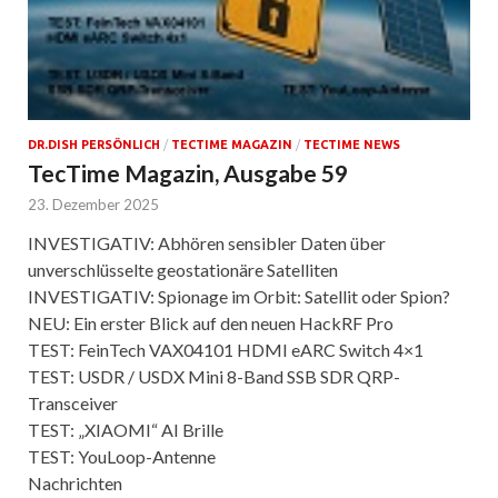
DR.DISH PERSÖNLICH
/
TECTIME MAGAZIN
/
TECTIME NEWS
TecTime Magazin, Ausgabe 59
23. Dezember 2025
INVESTIGATIV: Abhören sensibler Daten über
unverschlüsselte geostationäre Satelliten
INVESTIGATIV: Spionage im Orbit: Satellit oder Spion?
NEU: Ein erster Blick auf den neuen HackRF Pro
TEST: FeinTech VAX04101 HDMI eARC Switch 4×1
TEST: USDR / USDX Mini 8-Band SSB SDR QRP-
Transceiver
TEST: „XIAOMI“ AI Brille
TEST: YouLoop-Antenne
Nachrichten