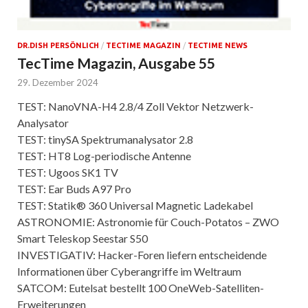
DR.DISH PERSÖNLICH
/
TECTIME MAGAZIN
/
TECTIME NEWS
TecTime Magazin, Ausgabe 55
29. Dezember 2024
TEST: NanoVNA-H4 2.8/4 Zoll Vektor Netzwerk-
Analysator
TEST: tinySA Spektrumanalysator 2.8
TEST: HT8 Log-periodische Antenne
TEST: Ugoos SK1 TV
TEST: Ear Buds A97 Pro
TEST: Statik® 360 Universal Magnetic Ladekabel
ASTRONOMIE: Astronomie für Couch-Potatos – ZWO
Smart Teleskop Seestar S50
INVESTIGATIV: Hacker-Foren liefern entscheidende
Informationen über Cyberangriffe im Weltraum
SATCOM: Eutelsat bestellt 100 OneWeb-Satelliten-
Erweiterungen