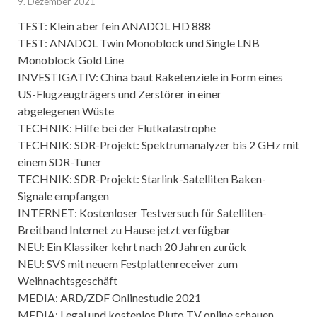
9. Dezember 2021
TEST: Klein aber fein ANADOL HD 888
TEST: ANADOL Twin Monoblock und Single LNB
Monoblock Gold Line
INVESTIGATIV: China baut Raketenziele in Form eines
US-Flugzeugträgers und Zerstörer in einer
abgelegenen Wüste
TECHNIK: Hilfe bei der Flutkatastrophe
TECHNIK: SDR-Projekt: Spektrumanalyzer bis 2 GHz mit
einem SDR-Tuner
TECHNIK: SDR-Projekt: Starlink-Satelliten Baken-
Signale empfangen
INTERNET: Kostenloser Testversuch für Satelliten-
Breitband Internet zu Hause jetzt verfügbar
NEU: Ein Klassiker kehrt nach 20 Jahren zurück
NEU: SVS mit neuem Festplattenreceiver zum
Weihnachtsgeschäft
MEDIA: ARD/ZDF Onlinestudie 2021
MEDIA: Legal und kostenlos Pluto TV online schauen