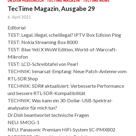
DR.DISH PERSÖNLICH
/
TECTIME MAGAZIN
/
TECTIME NEWS
TecTime Magazin, Ausgabe 29
6. April 2021
Editorial
TEST: Legal, illegal, scheißegal? IPTV Box Edision Ping
TEST: Nokia Streaming Box 8000
TEST: Blue Yeti X WoW Edition, World-of-Warcraft-
Mikrofon
TEST: LCD-Schreibtafel von Pearl
TECHNIK: Inmarsat-Empfang: Neue Patch-Antenne vom
RTL-SDR Shop
TECHNIK: SDR# aktualisiert: Verbesserte Performance
und bessere RTL-SDR-Kompatibilität
TECHNIK: Was kann ein 30-Dollar-USB-Spektral-
analysator für mich tun?
Dr.Dish beantwortet technische Fragen
NEU: SMOG-1
NEU: Panasonic Premium HiFi-System SC-PMX802