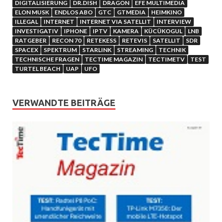
DIGITALISIERUNG
DR.DISH
DRAGON
EFE MULTIMEDIA
ELON MUSK
ENDLOS ABO
GTC
GTMEDIA
HEIMKINO
ILLEGAL
INTERNET
INTERNET VIA SATELLIT
INTERVIEW
INVESTIGATIV
IPHONE
IPTV
KAMERA
KÜCÜKOGUL
LNB
RATGEBER
RECON 70
RETEKESS
RETEVIS
SATELLIT
SDR
SPACEX
SPEKTRUM
STARLINK
STREAMING
TECHNIK
TECHNISCHE FRAGEN
TECTIME MAGAZIN
TECTIMETV
TEST
TURTEL BEACH
UAP
UFO
VERWANDTE BEITRÄGE