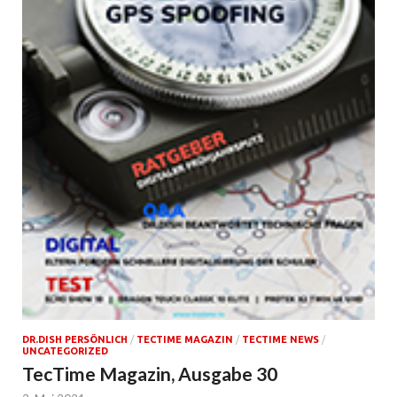
DR.DISH PERSÖNLICH
/
TECTIME MAGAZIN
/
TECTIME NEWS
/
UNCATEGORIZED
TecTime Magazin, Ausgabe 30