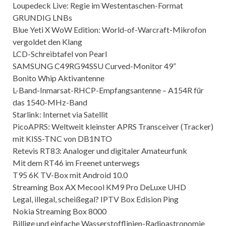
Loupedeck Live: Regie im Westentaschen-Format
GRUNDIG LNBs
Blue Yeti X WoW Edition: World-of-Warcraft-Mikrofon
vergoldet den Klang
LCD-Schreibtafel von Pearl
SAMSUNG C49RG94SSU Curved-Monitor 49”
Bonito Whip Aktivantenne
L-Band-Inmarsat-RHCP-Empfangsantenne – A154R für
das 1540-MHz-Band
Starlink: Internet via Satellit
PicoAPRS: Weltweit kleinster APRS Transceiver (Tracker)
mit KISS-TNC von DB1NTO
Retevis RT83: Analoger und digitaler Amateurfunk
Mit dem RT46 im Freenet unterwegs
T95 6K TV-Box mit Android 10.0
Streaming Box AX Mecool KM9 Pro DeLuxe UHD
Legal, illegal, scheißegal? IPTV Box Edision Ping
Nokia Streaming Box 8000
Billige und einfache Wasserstofflinien-Radioastronomie