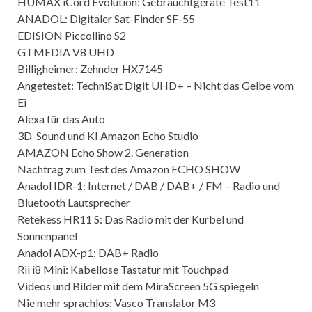
HUMAX iCord Evolution: Gebrauchtgeräte Test11
ANADOL: Digitaler Sat-Finder SF-55
EDISION Piccollino S2
GTMEDIA V8 UHD
Billigheimer: Zehnder HX7145
Angetestet: TechniSat Digit UHD+ – Nicht das Gelbe vom
Ei
Alexa für das Auto
3D-Sound und KI Amazon Echo Studio
AMAZON Echo Show 2. Generation
Nachtrag zum Test des Amazon ECHO SHOW
Anadol IDR-1: Internet / DAB / DAB+ / FM – Radio und
Bluetooth Lautsprecher
Retekess HR11 S: Das Radio mit der Kurbel und
Sonnenpanel
Anadol ADX-p1: DAB+ Radio
Rii i8 Mini: Kabellose Tastatur mit Touchpad
Videos und Bilder mit dem MiraScreen 5G spiegeln
Nie mehr sprachlos: Vasco Translator M3