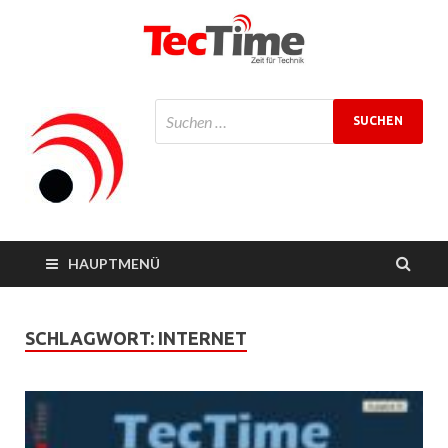
TecTime
Zeit für Technik
Magazin
HAUPTMENÜ
SCHLAGWORT:
INTERNET